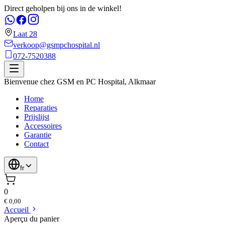
Direct geholpen bij ons in de winkel!
Laat 28
verkoop@gsmpchospital.nl
072-7520388
Bienvenue chez
GSM en PC Hospital
,
Alkmaar
Home
Reparaties
Prijslijst
Accessoires
Garantie
Contact
fr
0
€ 0,00
Accueil
Aperçu du panier