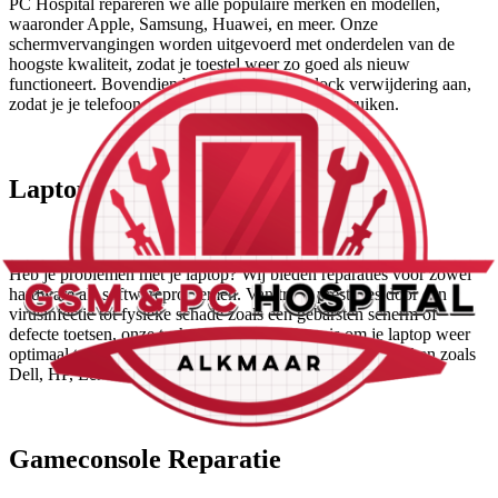
PC Hospital repareren we alle populaire merken en modellen,
waaronder Apple, Samsung, Huawei, en meer. Onze
schermvervangingen worden uitgevoerd met onderdelen van de
hoogste kwaliteit, zodat je toestel weer zo goed als nieuw
functioneert. Bovendien bieden we ook simlock verwijdering aan,
zodat je je telefoon zonder beperkingen kunt gebruiken.
Laptop Reparatie
Heb je problemen met je laptop? Wij bieden reparaties voor zowel
hardware als softwareproblemen. Van trage prestaties door een
virusinfectie tot fysieke schade zoals een gebarsten scherm of
defecte toetsen, onze technici hebben de kennis om je laptop weer
optimaal te laten presteren. We werken met alle grote merken zoals
Dell, HP, Lenovo, en MacBook.
Gameconsole Reparatie