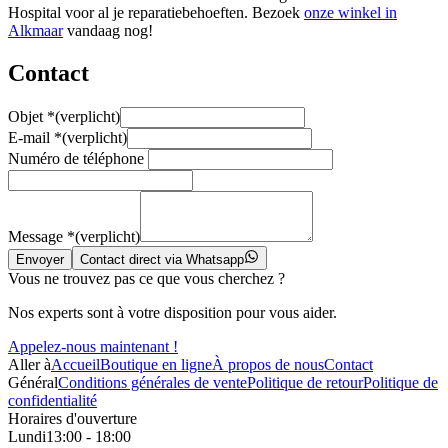
Hospital voor al je reparatiebehoeften. Bezoek
onze winkel in
Alkmaar
vandaag nog!
Contact
Objet
*
(verplicht)
E-mail
*
(verplicht)
Numéro de téléphone
Message
*
(verplicht)
Envoyer
Contact direct via Whatsapp
Vous ne trouvez pas ce que vous cherchez ?
Nos experts sont à votre disposition pour vous aider.
Appelez-nous maintenant !
Aller à
Accueil
Boutique en ligne
À propos de nous
Contact
Général
Conditions générales de vente
Politique de retour
Politique de
confidentialité
Horaires d'ouverture
Lundi
13:00 - 18:00