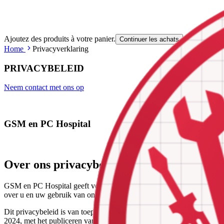
Ajoutez des produits à votre panier.
Continuer les achats
Home
Privacyverklaring
PRIVACYBELEID
Neem contact met ons op
GSM en PC Hospital
Over ons privacybeleid
GSM en PC Hospital geeft veel om uw privacy. Wij verwerken daarom u
over u en uw gebruik van onze diensten hebben verzameld. Wij stelle
Dit privacybeleid is van toepassing op het gebruik van de website 
2024, met het publiceren van een nieuwe versie vervalt de geldighei