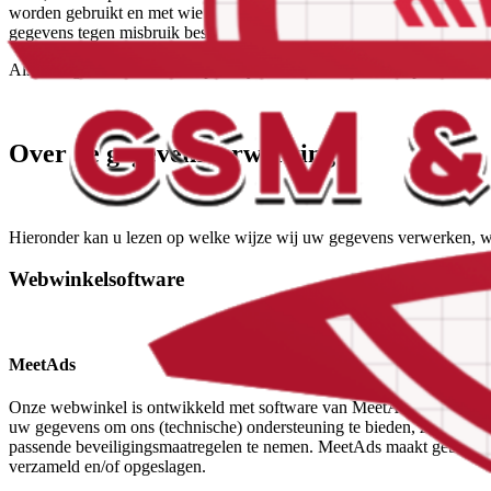
worden gebruikt en met wie en onder welke voorwaarden deze gegeve
gegevens tegen misbruik beschermen en welke rechten u heeft met bet
Als u vragen heeft over ons privacybeleid kunt u contact opnemen me
Over de gegevensverwerking
Hieronder kan u lezen op welke wijze wij uw gegevens verwerken, waar
Webwinkelsoftware
MeetAds
Onze webwinkel is ontwikkeld met software van MeetAds. Persoonsgeg
uw gegevens om ons (technische) ondersteuning te bieden, zij zullen
passende beveiligingsmaatregelen te nemen. MeetAds maakt gebruik v
verzameld en/of opgeslagen.