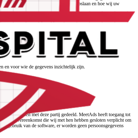
u uit op welke wijze wij uw gegevens opslaan en hoe wij uw
an het einde van ons privacybeleid.
 en voor wie de gegevens inzichtelijk zijn.
 stelt, worden met deze partij gedeeld. MeetAds heeft toegang tot
s van de overeenkomst die wij met hen hebben gesloten verplicht om
t uw gebruik van de software, er worden geen persoonsgegevens