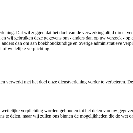
lening. Dat wil zeggen dat het doel van de verwerking altijd direct ve
lt en wij gebruiken deze gegevens om - anders dan op uw verzoek - op 
 anders dan om aan boekhoudkundige en overige administratieve verpli
of wettelijke verplichting.
 verwerkt met het doel onze dienstverlening verder te verbeteren. D
ttelijke verplichting worden gehouden tot het delen van uw gegevens i
s te delen, maar wij zullen ons binnen de mogelijkheden die de wet ons