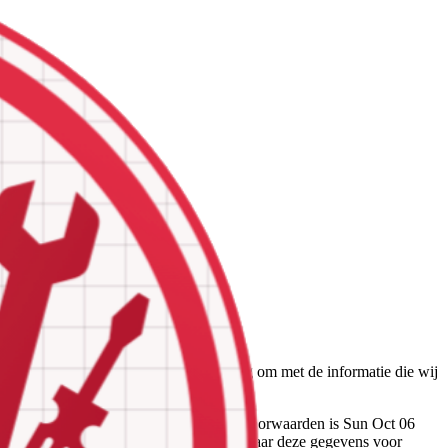
nze dienstverlening en gaan zorgvuldig om met de informatie die wij
an derden.
gangsdatum voor de geldigheid van deze voorwaarden is Sun Oct 06
evens over u door ons worden verzameld, waar deze gegevens voor