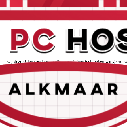
ns eventueel met derden kunnen worden gedeeld. Ook leggen wij aan 
rekking tot de door u aan ons verstrekte persoonsgegevens.
t onze contactpersoon voor privacyzaken, u vindt de contactgegevens a
 wij deze (laten) opslaan, welke beveiligingstechnieken wij gebruiken
evens die u ten behoeve van onze dienstverlening aan ons beschikbaar
 uw gegevens nooit gebruiken voor een ander doel. MeetAds is op basi
an cookies om technische informatie te verzamelen met betrekking to