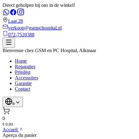
Direct geholpen bij ons in de winkel!
Laat 28
verkoop@gsmpchospital.nl
072-7520388
Bienvenue chez
GSM en PC Hospital
,
Alkmaar
Home
Reparaties
Prijslijst
Accessoires
Garantie
Contact
fr
0
€ 0,00
Accueil
Aperçu du panier