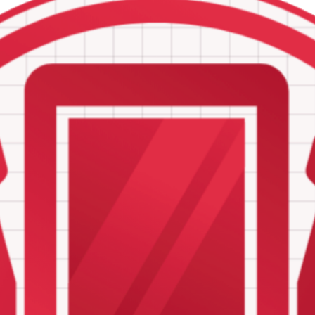
itsluitend gegevens die wij nodig hebben voor (het verbeteren van) o
n uw gegevens nooit voor commerciële doelstellingen ter beschikking a
en de daarop ontsloten dienstverlening van GSM en PC Hospital. De in
d van alle voorgaande versies. Dit privacybeleid beschrijft welke geg