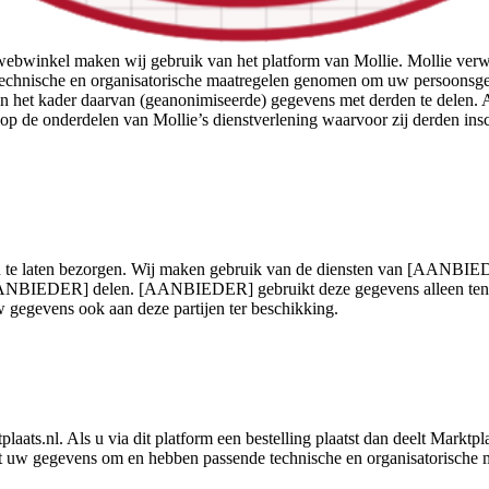
e webwinkel maken wij gebruik van het platform van Mollie. Mollie v
technische en organisatorische maatregelen genomen om uw persoonsge
 in het kader daarvan (geanonimiseerde) gegevens met derden te delen.
p de onderdelen van Mollie’s dienstverlening waarvoor zij derden ins
ij u te laten bezorgen. Wij maken gebruik van de diensten van [AANBIE
ANBIEDER] delen. [AANBIEDER] gebruikt deze gegevens alleen ten be
gevens ook aan deze partijen ter beschikking.
plaats.nl. Als u via dit platform een bestelling plaatst dan deelt Markt
et uw gegevens om en hebben passende technische en organisatorische 