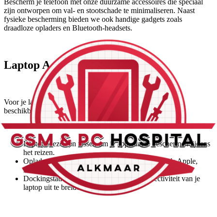
Bescherm je telefoon met onze duurzame accessoires die speciaal
zijn ontworpen om val- en stootschade te minimaliseren. Naast
fysieke bescherming bieden we ook handige gadgets zoals
draadloze opladers en Bluetooth-headsets.
Laptop Accessoires
Voor je laptop hebben we een breed scala aan accessoires
beschikbaar, waaronder:
Laptophoezen en tassen om je apparaat te beschermen tijdens
het reizen.
Opladers en adapters voor alle grote merken zoals Apple,
Dell, HP, en meer.
Dockingstations en USB-hubs om de connectiviteit van je
laptop uit te breiden.