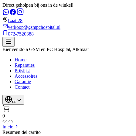
Direct geholpen bij ons in de winkel!
Laat 28
verkoop@gsmpchospital.nl
072-7520388
Bienvenido a
GSM en PC Hospital
,
Alkmaar
Home
Reparaties
Prijslijst
Accessoires
Garantie
Contact
es
0
€ 0,00
Inicio
Resumen del carrito