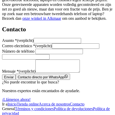
Onze gereviseerde apparaten worden volledig gecontroleerd en zijn
net zo goed als nieuw, maar dan voor een fractie van de prijs. Ben je
op zoek naar een betrouwbare tweedehands telefoon of laptop?
Bezoek dan
onze winkel in Alkmaar
om ons aanbod te bekijken.
Contacto
Asunto
*
(verplicht)
Correo electrónico
*
(verplicht)
Número de teléfono
Mensaje
*
(verplicht)
Enviar
Contacto directo por WhatsApp
¿No puede encontrar lo que busca?
Nuestros expertos están encantados de ayudarle.
¡Llámenos ahora!
Ir a
Inicio
Tienda online
Acerca de nosotros
Contacto
General
Términos y condiciones
Política de devoluciones
Política de
privacidad