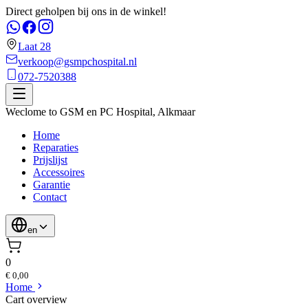
Direct geholpen bij ons in de winkel!
Laat 28
verkoop@gsmpchospital.nl
072-7520388
Weclome to
GSM en PC Hospital
,
Alkmaar
Home
Reparaties
Prijslijst
Accessoires
Garantie
Contact
en
0
€ 0,00
Home
Cart overview