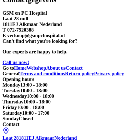
GSM en PC Hospital
Laat 28 null
1811EJ Alkmaar Nederland
T 072-7520388
E verkoop@gsmpchospital.nl
Can't find what you're looking for?
Our experts are happy to help.
Call us now!
Go to
Home
Webshop
About us
Contact
General
Terms and conditions
Return policy
Privacy policy
Opening hours
Monday
13:00 - 18:00
Tuesday
10:00 - 18:00
Wednesday
10:00 - 18:00
Thursday
10:00 - 18:00
Friday
10:00 - 18:00
Saturday
10:00 - 17:00
Sunday
Closed
Contact
Laat 28
1811EJ Alkmaar
Nederland