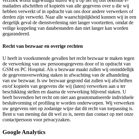
verzoek wordt ingewilligd sturen wij u op het bij ons bekende e-
mailadres afschriften of kopieën van alle gegevens over u die wij
hebben verwerkt of in opdracht van ons door andere verwerkers of
derden zijn verwerkt. Naar alle waarschijnlijkheid kunnen wij in een
dergelijk geval de dienstverlening niet langer voortzetten, omdat de
veilige koppeling van databestanden dan niet langer kan worden
gegarandeerd.
Recht van bezwaar en overige rechten
U heeft in voorkomende gevallen het recht bezwaar te maken tegen
de verwerking van uw persoonsgegevens door of in opdracht van
GSM en PC Hospital. Als u bezwaar maakt zullen wij onmiddellijk
de gegevensverwerking staken in afwachting van de afhandeling
van uw bezwaar. Is uw bezwaar gegrond dat zullen wij afschriften
en/of kopieën van gegevens die wij (laten) verwerken aan u ter
beschikking stellen en daarna de verwerking blijvend staken. U
heeft bovendien het recht om niet aan geautomatiseerde individuele
besluitvorming of profiling te worden onderworpen. Wij verwerken
uw gegevens niet op zodanige wijze dat dit recht van toepassing is.
Bent u van mening dat dit wel zo is, neem dan contact op met onze
contactpersoon voor privacyzaken.
Google Analytics