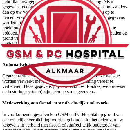
gebruiken uw gegevens niet voor (gerichte) marketing. Als u
gegevens met ons deelt en wij gebruiken deze gegevens om - anders
dan op uw verzoek - op een later moment contact met u op te
nemen, vragen wij u hiervoor expliciet toestemming. Uw gegevens
worden niet met derden gedeeld, anders dan om aan
boekhoudkundige en overige administratieve verplichtingen te
voldoen. Deze derden zijn allemaal tot geheimhouding gehouden op
grond van de overeenkomst tussen hen en ons of een eed of
wettelijke verplichting.
Automatisch verzamelde gegevens
Gegevens die automatisch worden verzameld door onze website
worden verwerkt met het doel onze dienstverlening verder te
verbeteren. Deze gegevens (bijvoorbeeld uw IP-adres, webbrowser
en besturingssysteem) zijn geen persoonsgegevens.
Medewerking aan fiscaal en strafrechtelijk onderzoek
In voorkomende gevallen kan GSM en PC Hospital op grond van
een wettelijke verplichting worden gehouden tot het delen van uw
gegevens in verband met fiscaal of strafrechtelijk onderzoek van