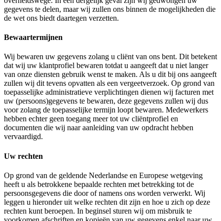
overheidswege. In een dergelijk geval zijn wij gedwongen uw
gegevens te delen, maar wij zullen ons binnen de mogelijkheden die
de wet ons biedt daartegen verzetten.
Bewaartermijnen
Wij bewaren uw gegevens zolang u cliënt van ons bent. Dit betekent
dat wij uw klantprofiel bewaren totdat u aangeeft dat u niet langer
van onze diensten gebruik wenst te maken. Als u dit bij ons aangeeft
zullen wij dit tevens opvatten als een vergeetverzoek. Op grond van
toepasselijke administratieve verplichtingen dienen wij facturen met
uw (persoons)gegevens te bewaren, deze gegevens zullen wij dus
voor zolang de toepasselijke termijn loopt bewaren. Medewerkers
hebben echter geen toegang meer tot uw cliëntprofiel en
documenten die wij naar aanleiding van uw opdracht hebben
vervaardigd.
Uw rechten
Op grond van de geldende Nederlandse en Europese wetgeving
heeft u als betrokkene bepaalde rechten met betrekking tot de
persoonsgegevens die door of namens ons worden verwerkt. Wij
leggen u hieronder uit welke rechten dit zijn en hoe u zich op deze
rechten kunt beroepen. In beginsel sturen wij om misbruik te
voorkomen afschriften en kopieën van uw gegevens enkel naar uw