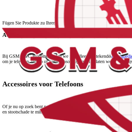
Fügen Sie Produkte zu Ihrem Warenkorb hinzu.
Weiter einkaufen
Accessoires en Verkoop
Bij GSM & PC Hospital bieden we niet alleen uitstekende
reparatiedi
om je telefoon, laptop of gameconsole optimaal te laten werken en b
Accessoires voor Telefoons
Of je nu op zoek bent naar een stevige beschermhoes, een screenprote
en stootschade te minimaliseren. Naast fysieke bescherming bieden w