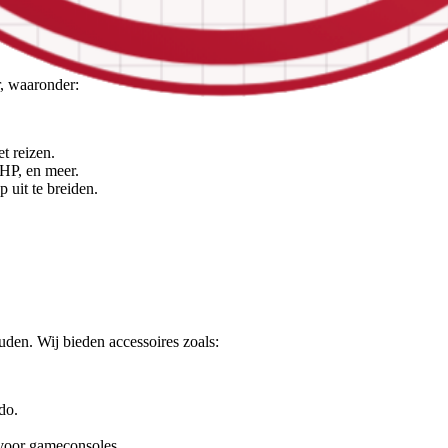
r, waaronder:
t reizen.
 HP, en meer.
 uit te breiden.
den. Wij bieden accessoires zoals:
do.
voor gameconsoles.