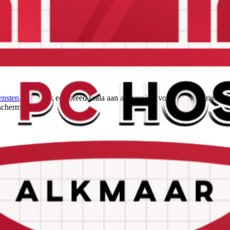
ensten
, maar ook een breed scala aan accessoires voor al je apparaten.
eschermen.
ctor of een snelle oplader, wij hebben het allemaal. Bescherm je telef
e ook handige gadgets zoals draadloze opladers en Bluetooth-headsets.