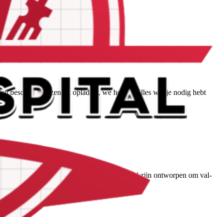
 Van beschermhoezen tot opladers, we hebben alles wat je nodig hebt
oon met onze duurzame accessoires die speciaal zijn ontworpen om val-