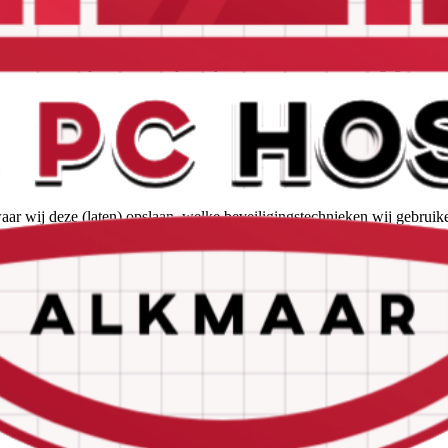
ns eventueel met derden kunnen worden gedeeld. Ook leggen wij aan 
rekking tot de door u aan ons verstrekte persoonsgegevens.
t onze contactpersoon voor privacyzaken, u vindt de contactgegevens a
 wij deze (laten) opslaan, welke beveiligingstechnieken wij gebruiken
evens die u ten behoeve van onze dienstverlening aan ons beschikbaar
 uw gegevens nooit gebruiken voor een ander doel. MeetAds is op basi
an cookies om technische informatie te verzamelen met betrekking to