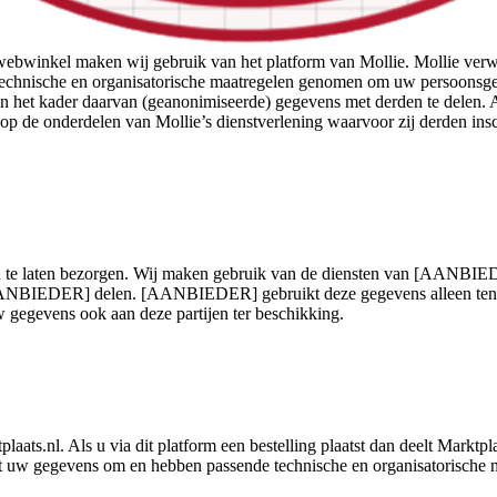
e webwinkel maken wij gebruik van het platform van Mollie. Mollie v
technische en organisatorische maatregelen genomen om uw persoonsge
 in het kader daarvan (geanonimiseerde) gegevens met derden te delen.
p de onderdelen van Mollie’s dienstverlening waarvoor zij derden ins
ij u te laten bezorgen. Wij maken gebruik van de diensten van [AANBIE
ANBIEDER] delen. [AANBIEDER] gebruikt deze gegevens alleen ten be
gevens ook aan deze partijen ter beschikking.
plaats.nl. Als u via dit platform een bestelling plaatst dan deelt Markt
et uw gegevens om en hebben passende technische en organisatorische 