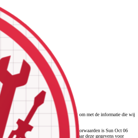
nze dienstverlening en gaan zorgvuldig om met de informatie die wij
an derden.
gangsdatum voor de geldigheid van deze voorwaarden is Sun Oct 06
evens over u door ons worden verzameld, waar deze gegevens voor