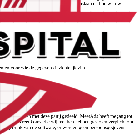
u uit op welke wijze wij uw gegevens opslaan en hoe wij uw
an het einde van ons privacybeleid.
 en voor wie de gegevens inzichtelijk zijn.
 stelt, worden met deze partij gedeeld. MeetAds heeft toegang tot
s van de overeenkomst die wij met hen hebben gesloten verplicht om
t uw gebruik van de software, er worden geen persoonsgegevens