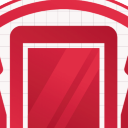
itsluitend gegevens die wij nodig hebben voor (het verbeteren van) o
n uw gegevens nooit voor commerciële doelstellingen ter beschikking a
en de daarop ontsloten dienstverlening van GSM en PC Hospital. De in
d van alle voorgaande versies. Dit privacybeleid beschrijft welke geg