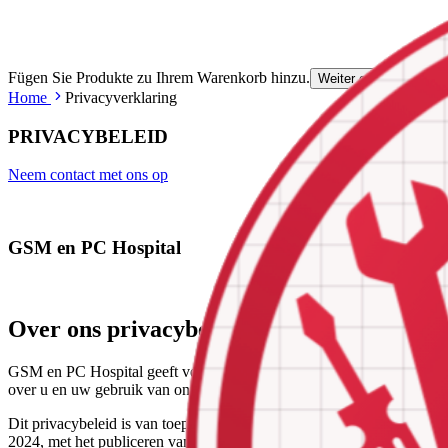
Fügen Sie Produkte zu Ihrem Warenkorb hinzu.
Weiter einkaufen
Home
Privacyverklaring
PRIVACYBELEID
Neem contact met ons op
GSM en PC Hospital
Over ons privacybeleid
GSM en PC Hospital geeft veel om uw privacy. Wij verwerken daarom u
over u en uw gebruik van onze diensten hebben verzameld. Wij stelle
Dit privacybeleid is van toepassing op het gebruik van de website 
2024, met het publiceren van een nieuwe versie vervalt de geldighei