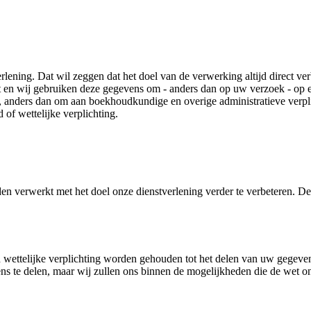
lening. Dat wil zeggen dat het doel van de verwerking altijd direct ve
lt en wij gebruiken deze gegevens om - anders dan op uw verzoek - op 
 anders dan om aan boekhoudkundige en overige administratieve verpli
of wettelijke verplichting.
 verwerkt met het doel onze dienstverlening verder te verbeteren. D
ttelijke verplichting worden gehouden tot het delen van uw gegevens i
s te delen, maar wij zullen ons binnen de mogelijkheden die de wet ons