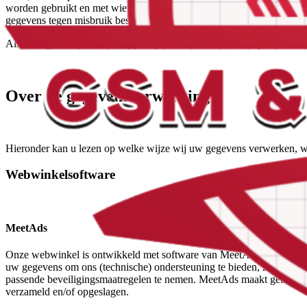
worden gebruikt en met wie en onder welke voorwaarden deze gegeve
gegevens tegen misbruik beschermen en welke rechten u heeft met bet
Als u vragen heeft over ons privacybeleid kunt u contact opnemen me
Over de gegevensverwerking
Hieronder kan u lezen op welke wijze wij uw gegevens verwerken, waar
Webwinkelsoftware
MeetAds
Onze webwinkel is ontwikkeld met software van MeetAds. Persoonsgeg
uw gegevens om ons (technische) ondersteuning te bieden, zij zullen
passende beveiligingsmaatregelen te nemen. MeetAds maakt gebruik v
verzameld en/of opgeslagen.