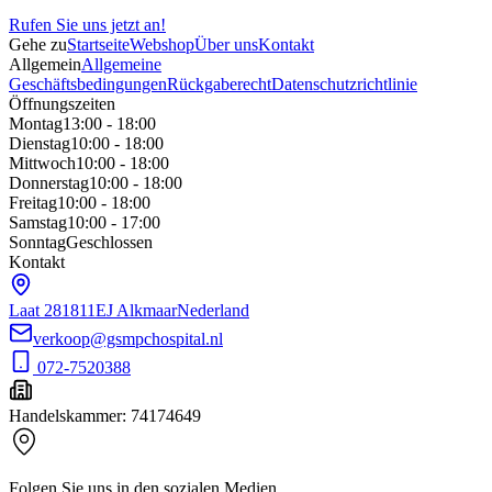
Rufen Sie uns jetzt an!
Gehe zu
Startseite
Webshop
Über uns
Kontakt
Allgemein
Allgemeine
Geschäftsbedingungen
Rückgaberecht
Datenschutzrichtlinie
Öffnungszeiten
Montag
13:00 - 18:00
Dienstag
10:00 - 18:00
Mittwoch
10:00 - 18:00
Donnerstag
10:00 - 18:00
Freitag
10:00 - 18:00
Samstag
10:00 - 17:00
Sonntag
Geschlossen
Kontakt
Laat 28
1811EJ Alkmaar
Nederland
verkoop@gsmpchospital.nl
072-7520388
Handelskammer
:
74174649
Folgen Sie uns in den sozialen Medien